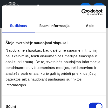
Sutikimas
Išsami informacija
Apie
Šioje svetainėje naudojami slapukai
Krepšelis
Naudojame slapukus, kad galėtume suasmeninti turinį
bei skelbimus, teikti visuomeninės medijos funkcijas ir
Krepšelis tuščias.
analizuoti srautą. Be to, svetainės naudojimo informaciją
bendriname su visuomeninės medijos, reklamavimo ir
analizės partneriais, kurie gali ją pridėti prie kitos jūsų
pateiktos arba naudojant paslaugas surinktos
Grįžti į pagrindinį puslapį
informacijos.
Sutikimo
Būtini
pasirinkimas