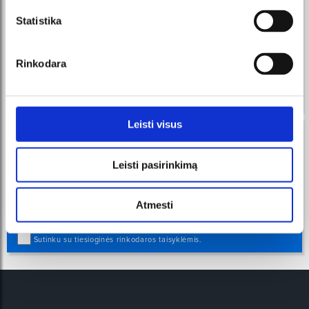
naujienos Facebook Messenger
Statistika
registruokis ir visada pirmas sužinosi apie naujausius
renginius ir vykdomas akcijas!
Rinkodara
Gauk žinutes į Messenger, pirk
UŽSISAKYTI
bilietus tiesiai iš mūsų išmanaus
roboto!
Leisti visus
naujienos tavo el. pašte
Leisti pasirinkimą
registruokis ir visada pirmas sužinosi apie naujausius
renginius ir vykdomas akcijas!
Atmesti
UŽSISAKYTI
Sutinku su tiesioginės rinkodaros taisyklėmis.