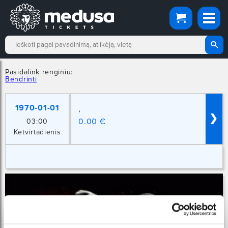
Pasidalink renginiu:
Bendrinti
1970-01-01
,
❯
0.00 €
03:00
Ketvirtadienis