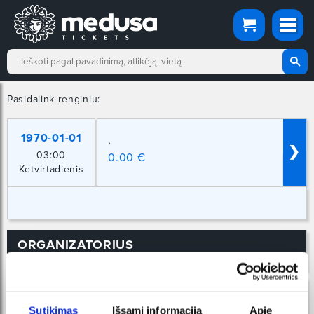
Pasidalink renginiu:
1970-01-01
,
❯
03:00
0.00 €
Ketvirtadienis
ORGANIZATORIUS
Sutikimas
Išsami informacija
Apie