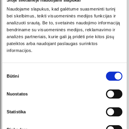
Naudojame slapukus, kad galėtume suasmeninti turinį
bei skelbimus, teikti visuomeninės medijos funkcijas ir
analizuoti srautą. Be to, svetainės naudojimo informaciją
GUS GUS
KARALIŠKA ERDVĖ |
IŠ LĖTO LEIDŽIASI
bendriname su visuomeninės medijos, reklamavimo ir
SAULĖ | PALANGA
T 2026-09-02, 19:00
Š 2026-08-15, 20:00
analizės partneriais, kurie gali ją pridėti prie kitos jūsų
Vasaros Terasa ,
Palangos koncertų salė
pateiktos arba naudojant paslaugas surinktos
Vilniaus 39, Vilnius
Palanga
Nuo 49 €
Nuo 44.5 €
informacijos.
PIRKTI
PIRKTI
Sutikimo
Būtini
pasirinkimas
Nuostatos
Statistika