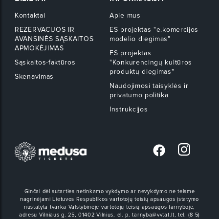
Kontaktai
Apie mus
REZERVACIJOS IR
ES projektas "e.komercijos
AVANSINĖS SĄSKAITOS
modelio diegimas"
APMOKĖJIMAS
ES projektas
Sąskaitos-faktūros
"Konkurencingų kultūros
produktų diegimas"
Skenavimas
Naudojimosi taisyklės ir
privatumo politika
Instrukcijos
Ginčai dėl sutarties netinkamo vykdymo ar nevykdymo ne teisme
nagrinėjami Lietuvos Respublikos vartotojų teisių apsaugos įstatymo
nustatyta tvarka Valstybinėje vartotojų teisių apsaugos tarnyboje,
adresu Vilniaus g. 25, 01402 Vilnius, el. p. tarnyba@vvtat.lt, tel. (8 5)