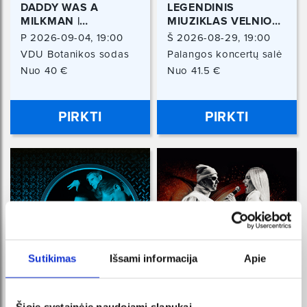
DADDY WAS A
LEGENDINIS
MILKMAN |
MIUZIKLAS VELNIO
BOTANINĖS NAKTYS
NUOTAKA | ARENA
P 2026-09-04, 19:00
Š 2026-08-29, 19:00
ŠOU
VDU Botanikos sodas
Palangos koncertų salė
Kaunas
Palanga
Nuo 40 €
Nuo 41.5 €
PIRKTI
PIRKTI
Sutikimas
Išsami informacija
Apie
Šioje svetainėje naudojami slapukai