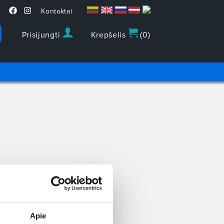
Kontaktai
Prisijungti
Krepšelis
(
0
)
Apie