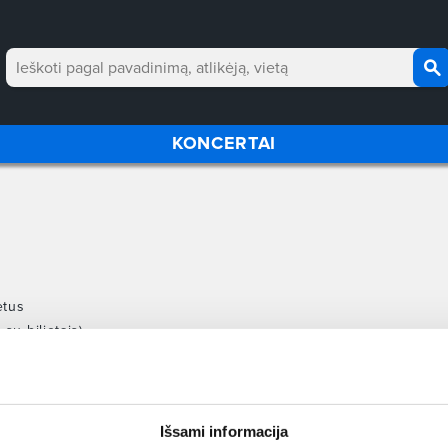
KONCERTAI
ietus
 su bilietais
)
uformuotos sąskaitos-faktūros už įsigytus bilietus.
Išsami informacija