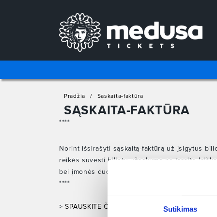
Pradžia
Sąskaita-faktūra
SĄSKAITA-FAKTŪRA
****
Norint išsirašyti sąskaitą-faktūrą už įsigytus bil
reikės suvesti bilietų užsakymo nr. (
rasite laiške
bei įmonės duomenis ir jums bus automatiškai s
****
>
SPAUSKITE ČIA
<
Sutikimas