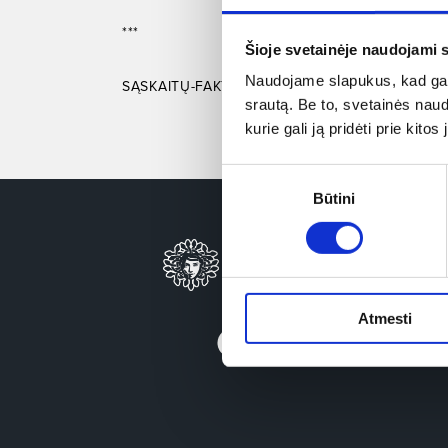
***
Šioje svetainėje naudojami 
Naudojame slapukus, kad galė
SĄSKAITŲ-FAKTŪRŲ IŠSIRAŠYMO INSTRUKCIJA
srautą. Be to, svetainės nau
kurie gali ją pridėti prie kit
Sutikimo
Būtini
pasirinkimas
Atmesti