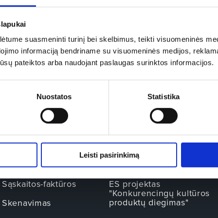
slapukai
tume suasmeninti turinį bei skelbimus, teikti visuomeninės medij
dojimo informaciją bendriname su visuomeninės medijos, reklamav
os jūsų pateiktos arba naudojant paslaugas surinktos informacijos.
Nuostatos
Statistika
BILIETAI
INFORMACIJA
Kontaktai
Apie mus
REZERVACIJOS IR
ES projektas
AVANSINĖS SĄSKAITOS
"e.komercijos modelio
Leisti pasirinkimą
APMOKĖJIMAS
diegimas"
Sąskaitos-faktūros
ES projektas
"Konkurencingų kultūros
produktų diegimas"
Skenavimas