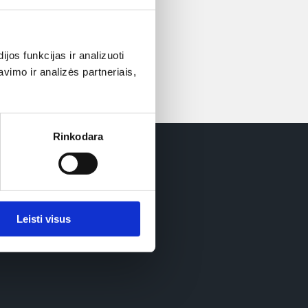
os funkcijas ir analizuoti
imo ir analizės partneriais,
Rinkodara
Leisti visus