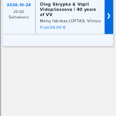
Oleg Skrypka & Vopli
2026-10-24
Vidopliassova | 40 years
20:00
of VV
❯
Šeštadienis
Menų fabrikas LOFTAS, Vilnius
From39.00 €