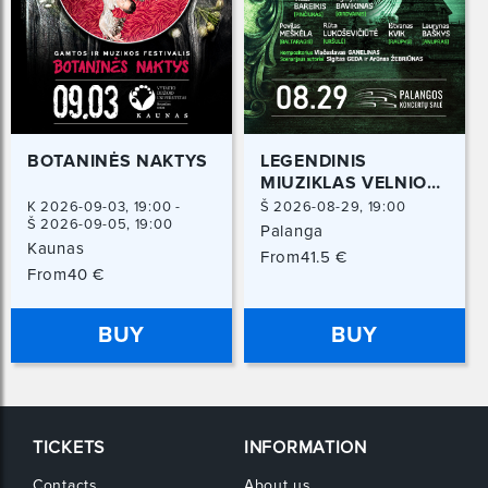
BOTANINĖS NAKTYS
LEGENDINIS
MIUZIKLAS VELNIO
NUOTAKA | ARENA
K 2026-09-03, 19:00 -
Š 2026-08-29, 19:00
Š 2026-09-05, 19:00
ŠOU
Palanga
Kaunas
From41.5 €
From40 €
BUY
BUY
TICKETS
INFORMATION
Contacts
About us