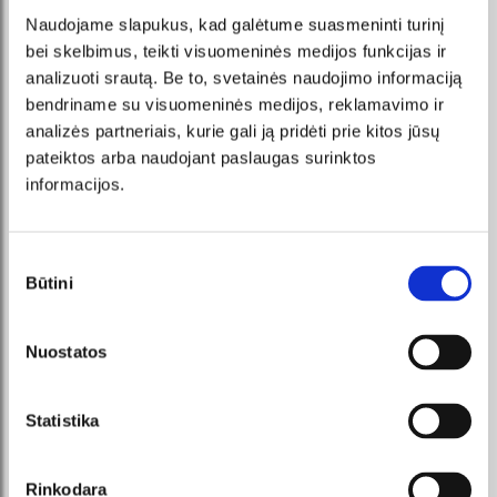
Naudojame slapukus, kad galėtume suasmeninti turinį
bei skelbimus, teikti visuomeninės medijos funkcijas ir
analizuoti srautą. Be to, svetainės naudojimo informaciją
VIDEO GALLERY
bendriname su visuomeninės medijos, reklamavimo ir
analizės partneriais, kurie gali ją pridėti prie kitos jūsų
pateiktos arba naudojant paslaugas surinktos
informacijos.
Sutikimo
Būtini
pasirinkimas
Nuostatos
Statistika
PHOTO GALLERY
Rinkodara