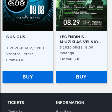
GUS GUS
LEGENDINIS
MIUZIKLAS VELNIO
NUOTAKA | ARENA
Š 2026-08-29, 19:00
T 2026-09-02, 19:00
ŠOU
Palanga
Vasaros Terasa ,
Vilniaus 39, Vilnius
From41.5 €
From49 €
BUY
BUY
TICKETS
INFORMATION
Contacts
About us