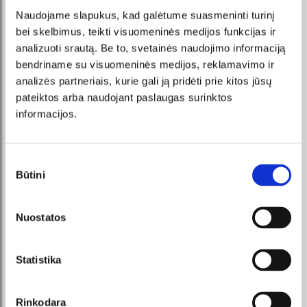
Naudojame slapukus, kad galėtume suasmeninti turinį
bei skelbimus, teikti visuomeninės medijos funkcijas ir
analizuoti srautą. Be to, svetainės naudojimo informaciją
VIDEO GALLERY
bendriname su visuomeninės medijos, reklamavimo ir
analizės partneriais, kurie gali ją pridėti prie kitos jūsų
pateiktos arba naudojant paslaugas surinktos
informacijos.
Sutikimo
Būtini
pasirinkimas
Nuostatos
Statistika
PHOTO GALLERY
Rinkodara