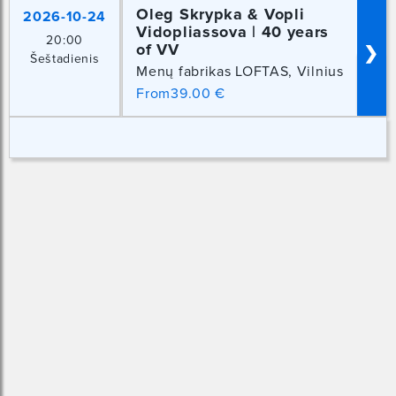
Oleg Skrypka & Vopli
2026-10-24
Vidopliassova | 40 years
20:00
of VV
❯
Šeštadienis
Menų fabrikas LOFTAS, Vilnius
From39.00 €