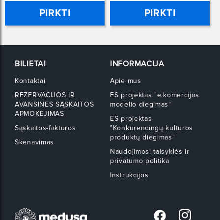
PIRKTI
PIRKTI
BILIETAI
INFORMACIJA
Kontaktai
Apie mus
REZERVACIJOS IR
ES projektas "e.komercijos
AVANSINĖS SĄSKAITOS
modelio diegimas"
APMOKĖJIMAS
ES projektas
Sąskaitos-faktūros
"Konkurencingų kultūros
produktų diegimas"
Skenavimas
Naudojimosi taisyklės ir
privatumo politika
Instrukcijos