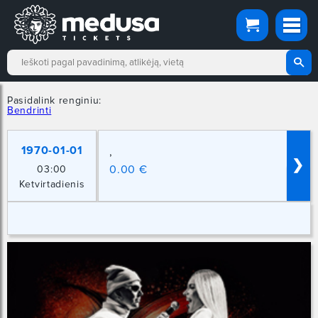
Pasidalink renginiu:
Bendrinti
1970-01-01
,
❯
0.00 €
03:00
Ketvirtadienis