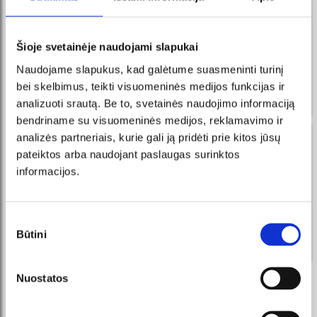
naujienos Facebook Messenger
registruokis ir visada pirmas sužinosi apie naujausius
Šioje svetainėje naudojami slapukai
renginius ir vykdomas akcijas!
Naudojame slapukus, kad galėtume suasmeninti turinį
Gauk žinutes į Messenger, pirk
UŽSISAKYTI
bilietus tiesiai iš mūsų išmanaus
bei skelbimus, teikti visuomeninės medijos funkcijas ir
roboto!
analizuoti srautą. Be to, svetainės naudojimo informaciją
bendriname su visuomeninės medijos, reklamavimo ir
analizės partneriais, kurie gali ją pridėti prie kitos jūsų
naujienos tavo el. pašte
pateiktos arba naudojant paslaugas surinktos
registruokis ir visada pirmas sužinosi apie naujausius
informacijos.
renginius ir vykdomas akcijas!
UŽSISAKYTI
Sutikimo
Būtini
pasirinkimas
Sutinku su tiesioginės rinkodaros taisyklėmis.
Nuostatos
REKOMENDUOJAME