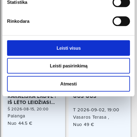
Statistika
Rinkodara
Leisti visus
Leisti pasirinkimą
Atmesti
KARALIŠKA ERDVĖ |
GUS GUS
IŠ LĖTO LEIDŽIASI
SAULĖ
Š 2026-08-15, 20:00
T 2026-09-02, 19:00
Palanga
Vasaros Terasa ,
Nuo 44.5 €
Vilniaus 39, Vilnius
Nuo 49 €