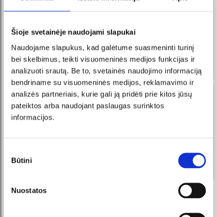
naujienos Facebook Messenger
registruokis ir visada pirmas sužinosi apie naujausius
Šioje svetainėje naudojami slapukai
renginius ir vykdomas akcijas!
Naudojame slapukus, kad galėtume suasmeninti turinį
Gauk žinutes į Messenger, pirk
UŽSISAKYTI
bilietus tiesiai iš mūsų išmanaus
bei skelbimus, teikti visuomeninės medijos funkcijas ir
roboto!
analizuoti srautą. Be to, svetainės naudojimo informaciją
bendriname su visuomeninės medijos, reklamavimo ir
analizės partneriais, kurie gali ją pridėti prie kitos jūsų
naujienos tavo el. pašte
pateiktos arba naudojant paslaugas surinktos
registruokis ir visada pirmas sužinosi apie naujausius
informacijos.
renginius ir vykdomas akcijas!
UŽSISAKYTI
Sutikimo
Būtini
pasirinkimas
Sutinku su tiesioginės rinkodaros taisyklėmis.
Nuostatos
REKOMENDUOJAME