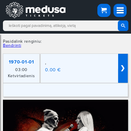
Pasidalink renginiu:
Bendrinti
1970-01-01
,
❯
0.00 €
03:00
Ketvirtadienis