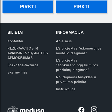
PIRKTI
PIRKTI
BILIETAI
INFORMACIJA
Kontaktai
Apie mus
REZERVACIJOS IR
ES projektas "e.komercijos
AVANSINĖS SĄSKAITOS
modelio diegimas"
APMOKĖJIMAS
ES projektas
Sąskaitos-faktūros
"Konkurencingų kultūros
produktų diegimas"
Skenavimas
Naudojimosi taisyklės ir
privatumo politika
Instrukcijos