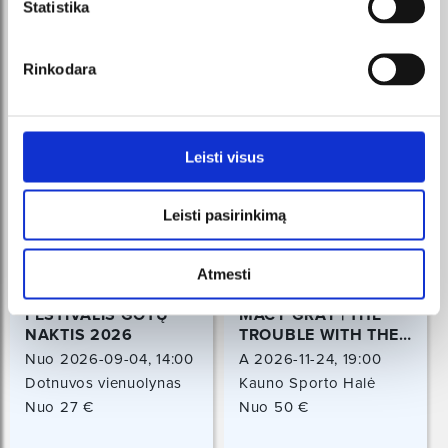
Statistika
Rinkodara
Leisti visus
Leisti pasirinkimą
Atmesti
FESTIVALIS GOTŲ
MACY GRAY | THE
NAKTIS 2026
TROUBLE WITH THE
TRUTH TOUR
Nuo 2026-09-04, 14:00
A 2026-11-24, 19:00
val.
Dotnuvos vienuolynas
Kauno Sporto Halė
Iki 2026-09-06, 15:00
Dotnuva, Kėdainių r.
Kaunas
Nuo 27 €
Nuo 50 €
val.