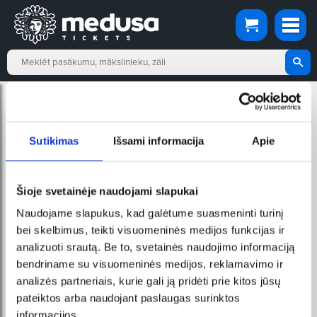
Pradžia
Rezervācijas apmaksa
REZERVĀCIJAS APMAKSA
Sutikimas
Išsami informacija
Apie
Informācija būs pieejama drīzumā
Šioje svetainėje naudojami slapukai
Naudojame slapukus, kad galėtume suasmeninti turinį
bei skelbimus, teikti visuomeninės medijos funkcijas ir
analizuoti srautą. Be to, svetainės naudojimo informaciją
bendriname su visuomeninės medijos, reklamavimo ir
analizės partneriais, kurie gali ją pridėti prie kitos jūsų
pateiktos arba naudojant paslaugas surinktos
informacijos.