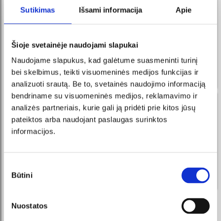
новости в FB messenger
Sutikimas
Išsami informacija
Apie
регистрируйтесь и Вы всегда первыми узнаете о
новых мероприятиях и акциях!
Šioje svetainėje naudojami slapukai
Получайте сообщения в
ПОДПИСАТЬСЯ
Messenger и приобретайте
Naudojame slapukus, kad galėtume suasmeninti turinį
билеты прямо у нашего
интеллектуального робота!
bei skelbimus, teikti visuomeninės medijos funkcijas ir
analizuoti srautą. Be to, svetainės naudojimo informaciją
bendriname su visuomeninės medijos, reklamavimo ir
новости по эл. почте
analizės partneriais, kurie gali ją pridėti prie kitos jūsų
pateiktos arba naudojant paslaugas surinktos
регистрируйтесь и Вы всегда первыми узнаете о
informacijos.
новых мероприятиях и акциях!
ПОДПИСАТЬСЯ
Sutikimo
Būtini
pasirinkimas
Я соглашаюсь с условиями прямого маркетинга.
Nuostatos
МЫ РЕКОМЕНДУЕМ