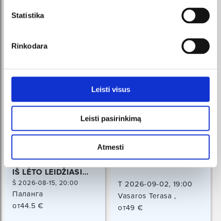
Statistika
Rinkodara
Leisti visus
Leisti pasirinkimą
Atmesti
KARALIŠKA ERDVĖ |
GUS GUS
IŠ LĖTO LEIDŽIASI
SAULĖ
Š 2026-08-15, 20:00
T 2026-09-02, 19:00
Паланга
Vasaros Terasa ,
от44.5 €
Vilniaus 39, Vilnius
от49 €