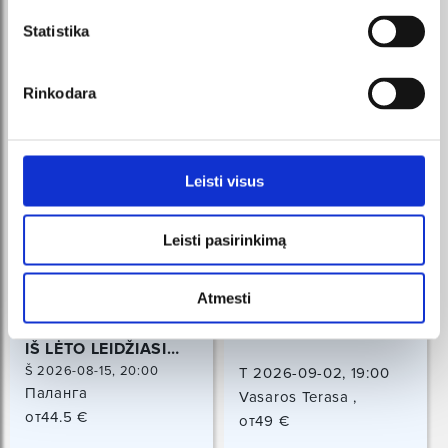
Statistika
Rinkodara
Leisti visus
Leisti pasirinkimą
Atmesti
KARALIŠKA ERDVĖ |
GUS GUS
IŠ LĖTO LEIDŽIASI
SAULĖ
Š 2026-08-15, 20:00
T 2026-09-02, 19:00
Паланга
Vasaros Terasa ,
от44.5 €
Vilniaus 39, Vilnius
от49 €