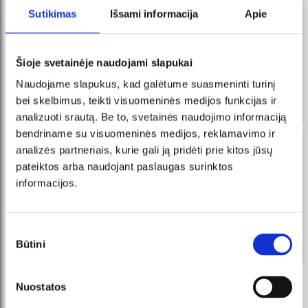
новости в FB messenger
Sutikimas
Išsami informacija
Apie
регистрируйтесь и Вы всегда первыми узнаете о
новых мероприятиях и акциях!
Šioje svetainėje naudojami slapukai
Получайте сообщения в
ПОДПИСАТЬСЯ
Messenger и приобретайте
Naudojame slapukus, kad galėtume suasmeninti turinį
билеты прямо у нашего
интеллектуального робота!
bei skelbimus, teikti visuomeninės medijos funkcijas ir
analizuoti srautą. Be to, svetainės naudojimo informaciją
bendriname su visuomeninės medijos, reklamavimo ir
новости по эл. почте
analizės partneriais, kurie gali ją pridėti prie kitos jūsų
pateiktos arba naudojant paslaugas surinktos
регистрируйтесь и Вы всегда первыми узнаете о
informacijos.
новых мероприятиях и акциях!
ПОДПИСАТЬСЯ
Sutikimo
Būtini
pasirinkimas
Я соглашаюсь с условиями прямого маркетинга.
Nuostatos
МЫ РЕКОМЕНДУЕМ