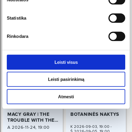
МЫ РЕКОМЕНДУЕМ
Statistika
Rinkodara
Leisti visus
Leisti pasirinkimą
Atmesti
MACY GRAY | THE
BOTANINĖS NAKTYS
TROUBLE WITH THE
TRUTH TOUR
K 2026-09-03, 19:00 -
A 2026-11-24, 19:00
Š 2026-09-05, 19:00