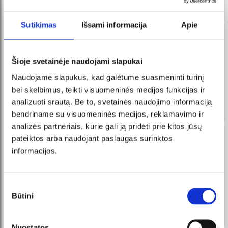
Sutikimas
Išsami informacija
Apie
новости в FB messenger
регистрируйтесь и Вы всегда первыми узнаете о
Šioje svetainėje naudojami slapukai
новых мероприятиях и акциях!
Naudojame slapukus, kad galėtume suasmeninti turinį
Получайте сообщения в
ПОДПИСАТЬСЯ
Messenger и приобретайте
bei skelbimus, teikti visuomeninės medijos funkcijas ir
билеты прямо у нашего
analizuoti srautą. Be to, svetainės naudojimo informaciją
интеллектуального робота!
bendriname su visuomeninės medijos, reklamavimo ir
analizės partneriais, kurie gali ją pridėti prie kitos jūsų
pateiktos arba naudojant paslaugas surinktos
новости по эл. почте
informacijos.
регистрируйтесь и Вы всегда первыми узнаете о
новых мероприятиях и акциях!
Sutikimo
ПОДПИСАТЬСЯ
Būtini
pasirinkimas
Я соглашаюсь с условиями прямого маркетинга.
Nuostatos