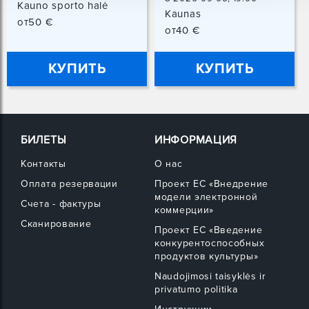
Kauno sporto halė
Kaunas
Kaunas
от50 €
от40 €
КУПИТЬ
КУПИТЬ
БИЛЕТЫ
ИНФОРМАЦИЯ
Контакты
О нас
Оплата резервации
Проект ЕС «Внедрение
модели электронной
Счета - фактуры
коммерции»
Сканирование
Проект ЕС «Введение
конкурентоспособных
продуктов культуры»
Naudojimosi taisyklės ir
privatumo politika