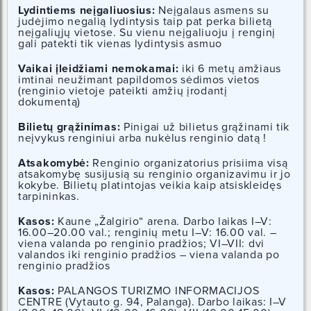
Lydintiems neįgaliuosius:
Neįgalaus asmens su
judėjimo negalią lydintysis taip pat perka bilietą
neįgaliųjų vietose. Su vienu neįgaliuoju į renginį
gali patekti tik vienas lydintysis asmuo
Vaikai įleidžiami nemokamai:
iki 6 metų amžiaus
imtinai neužimant papildomos sėdimos vietos
(renginio vietoje pateikti amžių įrodantį
dokumentą)
Bilietų grąžinimas:
Pinigai už bilietus grąžinami tik
neįvykus renginiui arba nukėlus renginio datą !
Atsakomybė:
Renginio organizatorius prisiima visą
atsakomybę susijusią su renginio organizavimu ir jo
kokybe. Bilietų platintojas veikia kaip atsiskleidęs
tarpininkas.
Kasos:
Kaune „Žalgirio“ arena. Darbo laikas I–V:
16.00–20.00 val.; renginių metu I–V: 16.00 val. –
viena valanda po renginio pradžios; VI–VII: dvi
valandos iki renginio pradžios – viena valanda po
renginio pradžios
Kasos:
PALANGOS TURIZMO INFORMACIJOS
CENTRE (Vytauto g. 94, Palanga). Darbo laikas: I–V