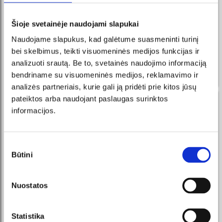
Šioje svetainėje naudojami slapukai
Medusa Concert UAB
Naudojame slapukus, kad galėtume suasmeninti turinį
Aušros tak. 10-3 Kaunas
bei skelbimus, teikti visuomeninės medijos funkcijas ir
info@medusaconcert.lt
analizuoti srautą. Be to, svetainės naudojimo informaciją
Įmonės kodas: 135812959
bendriname su visuomeninės medijos, reklamavimo ir
PVM kodas LT358129515
analizės partneriais, kurie gali ją pridėti prie kitos jūsų
pateiktos arba naudojant paslaugas surinktos
informacijos.
Sutikimo
Būtini
pasirinkimas
Nuostatos
Statistika