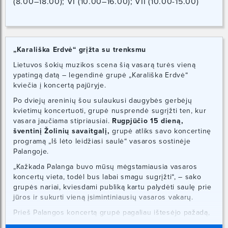
(8.00–18.00); VI (10.00–16.00); VII (10.00-15.00)
„Karališka Erdvė“ grįžta su trenksmu
Lietuvos šokių muzikos scena šią vasarą turės vieną
ypatingą datą – legendinė grupė „Karališka Erdvė“
kviečia į koncertą pajūryje.
Po dviejų areninių šou sulaukusi daugybės gerbėjų
kvietimų koncertuoti, grupė nusprendė sugrįžti ten, kur
vasara jaučiama stipriausiai.
Rugpjūčio 15 dieną,
šventinį Žolinių savaitgalį,
grupė atliks savo koncertinę
programą „Iš lėto leidžiasi saulė“ vasaros sostinėje
Palangoje.
„Kažkada Palanga buvo mūsų mėgstamiausia vasaros
koncertų vieta, todėl bus labai smagu sugrįžti“, – sako
grupės nariai, kviesdami publiką kartu palydėti saulę prie
jūros ir sukurti vieną įsimintiniausių vasaros vakarų.
Prieš Palangos koncertą grupė pagaliau ištesėjo pažadą,
duotą gerbėjams, ir į muzikos platformas išleido