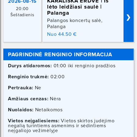
KARALIŠKA ERDVĖ | Iš
2026-08-15
lėto leidžiasi saulė |
20:00
Palanga
Šeštadienis
❯
Palangos koncertų salė,
Palanga
Nuo 44.50 €
PAGRINDINĖ RENGINIO INFORMACIJA
Durys atidaromos:
01:00 iki renginio pradžios
Renginio trukmė:
02:00
Pertrauka:
Ne
Amžiaus cenzas:
Nėra
Nuolaidos:
Netaikomos
Vietos neįgaliesiems:
Vietos skirtos judėjimo
negalią turintiems asmenims ir sėdintiems
neįgaliojo vežimėlyje