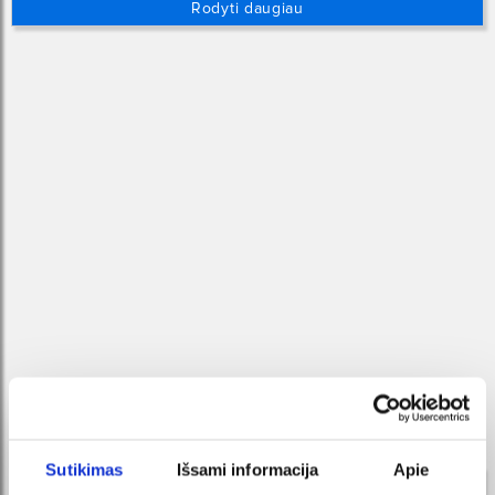
Rodyti daugiau
geriausių savo dainų albumą pavadinimu „Iš lėto leidžiasi
saulė“. Tai pirmasis albumas nuo 2000-ųjų.
Jame skamba visos žinomiausios ir klausomiausios
grupės dainos su atnaujintomis aranžuotėmis, kai kurios
– su perrašytais tekstais bei naujai įrašytomis
vokalinėmis partijomis. Visi kūriniai albume buvo
specialiai ruošti ir atlikti „Žalgirio arenos“ koncertuose –
didžioji dalis šių versijų iki šiol niekur kitur oficialiai
neskambėjo.
Rugpjūčio 15 d. – Palangos koncertų salė
Bilietus platina – medusa.lt
Sutikimas
Išsami informacija
Apie
ORGANIZATORIUS