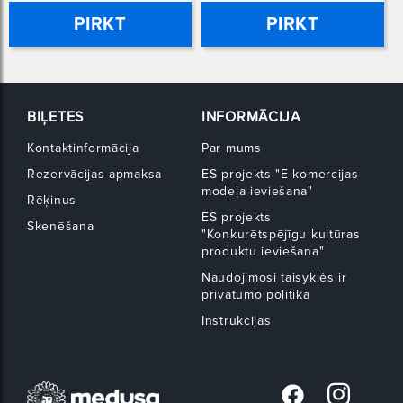
PIRKT
PIRKT
BIĻETES
INFORMĀCIJA
Kontaktinformācija
Par mums
Rezervācijas apmaksa
ES projekts "E-komercijas
modeļa ieviešana"
Rēķinus
ES projekts
Skenēšana
"Konkurētspējīgu kultūras
produktu ieviešana"
Naudojimosi taisyklės ir
privatumo politika
Instrukcijas