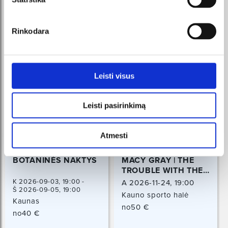
Rinkodara
Leisti visus
Leisti pasirinkimą
Atmesti
BOTANINĖS NAKTYS
MACY GRAY | THE
TROUBLE WITH THE
TRUTH TOUR
K 2026-09-03, 19:00 -
A 2026-11-24, 19:00
Š 2026-09-05, 19:00
Kauno sporto halė
Kaunas
Kaunas
no50 €
no40 €