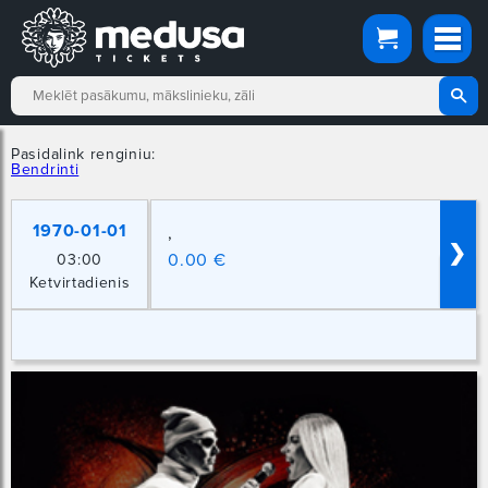
Pasidalink renginiu:
Bendrinti
1970-01-01
,
❯
0.00 €
03:00
Ketvirtadienis