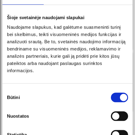
ziņas FB Messenger
reģistrējies un vienmēr pirmais uzzinās par jaunākajiem
Šioje svetainėje naudojami slapukai
pasākumiem un akcijām!
Naudojame slapukus, kad galėtume suasmeninti turinį
Saņemiet ziņojumus pakalpojumā
bei skelbimus, teikti visuomeninės medijos funkcijas ir
PIETEIKTIES
Messenger, iegādājieties biļetes
tieši no mūsu viedā robota!
analizuoti srautą. Be to, svetainės naudojimo informaciją
bendriname su visuomeninės medijos, reklamavimo ir
analizės partneriais, kurie gali ją pridėti prie kitos jūsų
saņemt jaunumus savā e-pastā
pateiktos arba naudojant paslaugas surinktos
informacijos.
reģistrējies un vienmēr pirmais uzzinās par jaunākajiem
pasākumiem un akcijām!
PIETEIKTIES
Sutikimo
Būtini
pasirinkimas
Es piekrītu tiešā mārketinga noteikumiem.
Nuostatos
MĒS REKOMENDĒJAM
Statistika