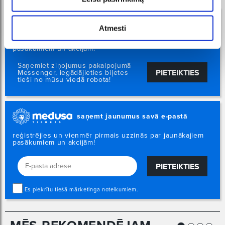
ziņas FB Messenger
Atmesti
reģistrējies un vienmēr pirmais uzzinās par jaunākajiem
pasākumiem un akcijām!
Saņemiet ziņojumus pakalpojumā
PIETEIKTIES
Messenger, iegādājieties biļetes
tieši no mūsu viedā robota!
saņemt jaunumus savā e-pastā
reģistrējies un vienmēr pirmais uzzinās par jaunākajiem
pasākumiem un akcijām!
PIETEIKTIES
Es piekrītu tiešā mārketinga noteikumiem.