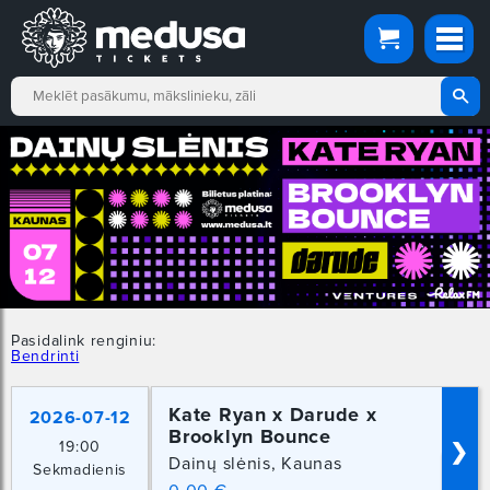
Pasidalink renginiu:
Bendrinti
Kate Ryan x Darude x
2026-07-12
Brooklyn Bounce
19:00
❯
Dainų slėnis, Kaunas
Sekmadienis