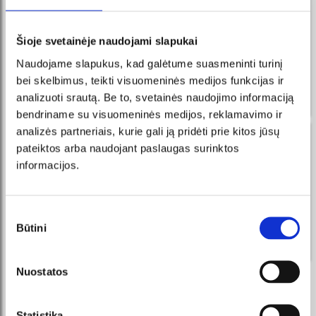
ziņas FB Messenger
reģistrējies un vienmēr pirmais uzzinās par jaunākajiem
Šioje svetainėje naudojami slapukai
pasākumiem un akcijām!
Naudojame slapukus, kad galėtume suasmeninti turinį
Saņemiet ziņojumus pakalpojumā
bei skelbimus, teikti visuomeninės medijos funkcijas ir
PIETEIKTIES
Messenger, iegādājieties biļetes
tieši no mūsu viedā robota!
analizuoti srautą. Be to, svetainės naudojimo informaciją
bendriname su visuomeninės medijos, reklamavimo ir
analizės partneriais, kurie gali ją pridėti prie kitos jūsų
saņemt jaunumus savā e-pastā
pateiktos arba naudojant paslaugas surinktos
informacijos.
reģistrējies un vienmēr pirmais uzzinās par jaunākajiem
pasākumiem un akcijām!
PIETEIKTIES
Sutikimo
Būtini
pasirinkimas
Es piekrītu tiešā mārketinga noteikumiem.
Nuostatos
MĒS REKOMENDĒJAM
Statistika