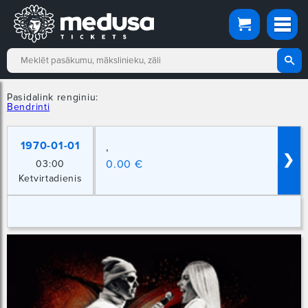
Pasidalink renginiu:
Bendrinti
1970-01-01
,
❯
0.00 €
03:00
Ketvirtadienis