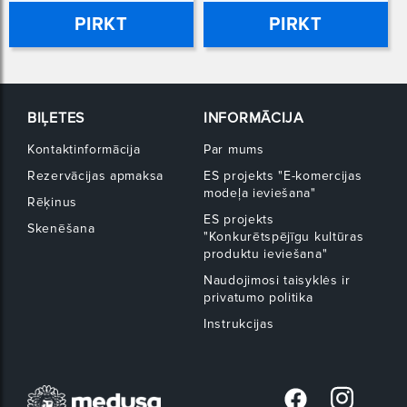
PIRKT
PIRKT
BIĻETES
INFORMĀCIJA
Kontaktinformācija
Par mums
Rezervācijas apmaksa
ES projekts "E-komercijas
modeļa ieviešana"
Rēķinus
ES projekts
Skenēšana
"Konkurētspējīgu kultūras
produktu ieviešana"
Naudojimosi taisyklės ir
privatumo politika
Instrukcijas