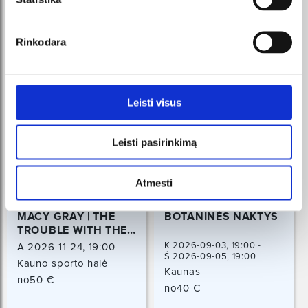
Rinkodara
Leisti visus
Leisti pasirinkimą
Atmesti
MACY GRAY | THE
BOTANINĖS NAKTYS
TROUBLE WITH THE
TRUTH TOUR
K 2026-09-03, 19:00 -
A 2026-11-24, 19:00
Š 2026-09-05, 19:00
Kauno sporto halė
Kaunas
Kaunas
no50 €
no40 €