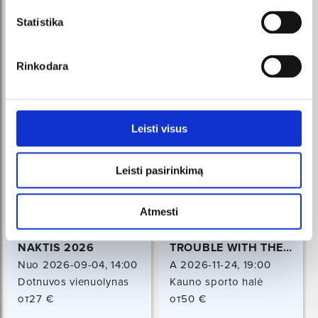
Statistika
Rinkodara
Leisti visus
Leisti pasirinkimą
Atmesti
FESTIVALIS GOTŲ
MACY GRAY | THE
NAKTIS 2026
TROUBLE WITH THE
TRUTH TOUR
Nuo 2026-09-04, 14:00
A 2026-11-24, 19:00
час.
Dotnuvos vienuolynas
Kauno sporto halė
Iki 2026-09-06, 15:00
Dotnuva, Kėdainių r.
Kaunas
от27 €
от50 €
час.