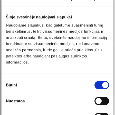
naujienos Facebook Messenger
registruokis ir visada pirmas sužinosi apie naujausius
Šioje svetainėje naudojami slapukai
renginius ir vykdomas akcijas!
Naudojame slapukus, kad galėtume suasmeninti turinį
Gauk žinutes į Messenger, pirk
UŽSISAKYTI
bilietus tiesiai iš mūsų išmanaus
bei skelbimus, teikti visuomeninės medijos funkcijas ir
roboto!
analizuoti srautą. Be to, svetainės naudojimo informaciją
bendriname su visuomeninės medijos, reklamavimo ir
analizės partneriais, kurie gali ją pridėti prie kitos jūsų
naujienos tavo el. pašte
pateiktos arba naudojant paslaugas surinktos
registruokis ir visada pirmas sužinosi apie naujausius
informacijos.
renginius ir vykdomas akcijas!
UŽSISAKYTI
Sutikimo
Būtini
pasirinkimas
Sutinku su tiesioginės rinkodaros taisyklėmis.
Nuostatos
REKOMENDUOJAME