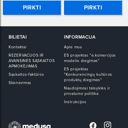
PIRKTI
PIRKTI
BILIETAI
INFORMACIJA
Kontaktai
Apie mus
REZERVACIJOS IR
ES projektas "e.komercijos
AVANSINĖS SĄSKAITOS
modelio diegimas"
APMOKĖJIMAS
ES projektas
Sąskaitos-faktūros
"Konkurencingų kultūros
produktų diegimas"
Skenavimas
Naudojimosi taisyklės ir
privatumo politika
Instrukcijos