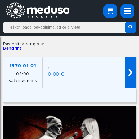
Pasidalink renginiu:
Bendrinti
1970-01-01
,
❯
0.00 €
03:00
Ketvirtadienis